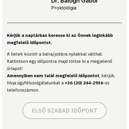
Dr. Balogh Gábor
Proktológia
Kérjük a naptárban keresse ki az Önnek leginkább
megfelelő időpontot.
A hetek között a balra/jobbra nyilakkal válthat.
Kattintson egy időpontra majd töltse ki a megjelenő
űrlapot!
Amennyiben nem talál megfelelő időpontot
, kérjük,
hívja ügyfélszolgálatunkat a
+36 (20) 244-2936
-os
telefonszámon.
ELSŐ SZABAD IDŐPONT