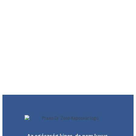
Orvos
Az alábbi adatok kitöltésével és a "Lefoglalom" gomb
megnyomásával Ön időpontot foglal erre az időpontra.
Kérjük a telefonszám pontos megadására ügyeljen, mert
munkatársaink további egyeztetés céljából
felkereshetik.